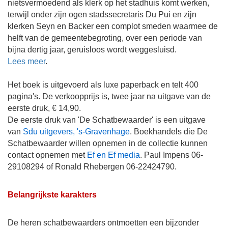
nietsvermoedend als klerk op het stadhuis komt werken,
terwijl onder zijn ogen stadssecretaris Du Pui en zijn
klerken Seyn en Backer een complot smeden waarmee de
helft van de gemeentebegroting, over een periode van
bijna dertig jaar, geruisloos wordt weggesluisd.
Lees meer
.
Het boek is uitgevoerd als luxe paperback en telt 400
pagina's. De verkoopprijs is, twee jaar na uitgave van de
eerste druk, € 14,90.
De eerste druk van 'De Schatbewaarder' is een uitgave
van
Sdu uitgevers, 's-Gravenhage
. Boekhandels die De
Schatbewaarder willen opnemen in de collectie kunnen
contact opnemen met
Ef en Ef media
. Paul Impens 06-
29108294 of Ronald Rhebergen 06-22424790.
Belangrijkste karakters
De heren schatbewaarders ontmoetten een bijzonder